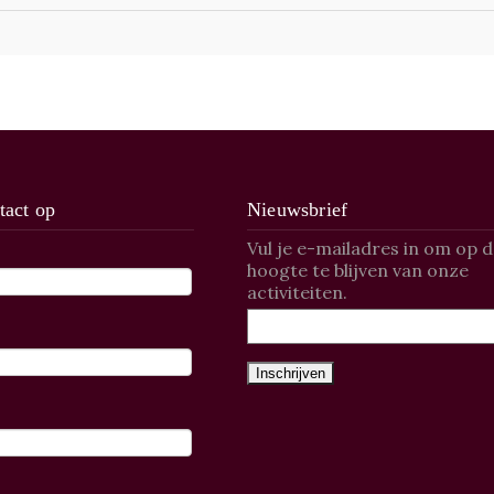
act op
Nieuwsbrief
Vul je e-mailadres in om op 
hoogte te blijven van onze
activiteiten.