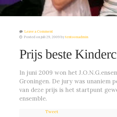
Leave a Comment
Posted on juli 29, 2009 by
tentoonadmin
Prijs beste Kinde
In juni 2009 won het J.O.N.G.ensem
Groningen. De jury was unaniem pos
van deze prijs is het startpunt ge
ensemble.
Tweet