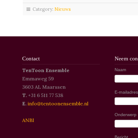
Category:
Nieuws
Contact
Neem cont
TenToon Ensemble
Naam
Emmaweg 59
3603 AL Maarssen
E-mailadres
T.
+31 6 511 77 538
E.
info@tentoonensemble.nl
Onderwerp
ANBI
Bericht