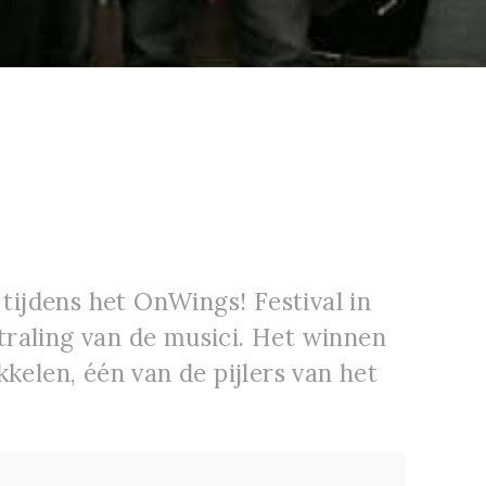
9
tijdens het OnWings! Festival in
straling van de musici. Het winnen
kelen, één van de pijlers van het