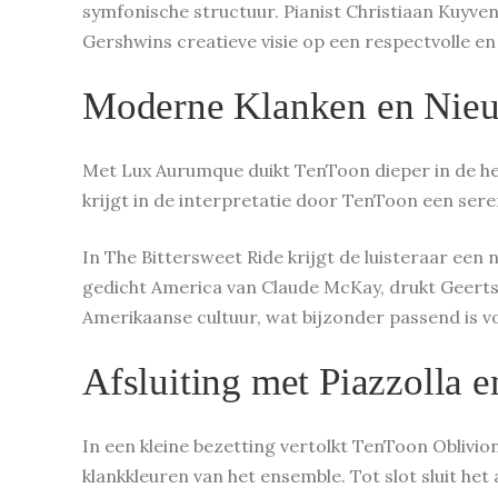
symfonische structuur. Pianist Christiaan Kuyv
Gershwins creatieve visie op een respectvolle 
Moderne Klanken en Nie
Met Lux Aurumque duikt TenToon dieper in de h
krijgt in de interpretatie door TenToon een seren
In The Bittersweet Ride krijgt de luisteraar ee
gedicht America van Claude McKay, drukt Geerts z
Amerikaanse cultuur, wat bijzonder passend is v
Afsluiting met Piazzolla 
In een kleine bezetting vertolkt TenToon Oblivi
klankkleuren van het ensemble. Tot slot sluit he