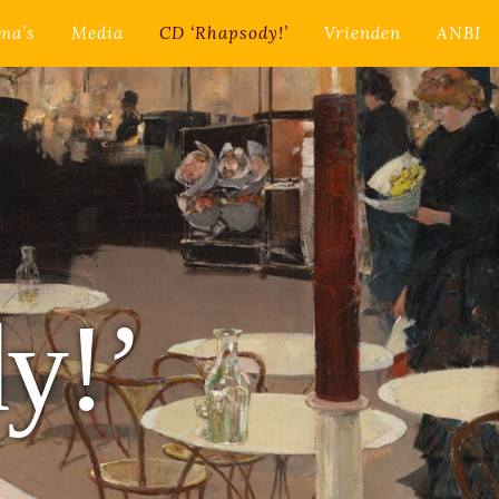
ma’s
Media
CD ‘Rhapsody!’
Vrienden
ANBI
y!’