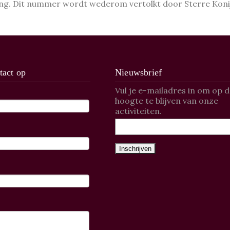
ng. Dit nummer wordt wederom vertolkt door Sterre Konij
act op
Nieuwsbrief
Vul je e-mailadres in om op 
hoogte te blijven van onze
activiteiten.