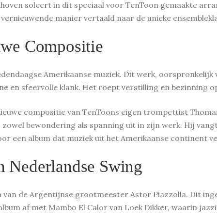
enhoven soleert in dit speciaal voor TenToon gemaakte a
en vernieuwende manier vertaald naar de unieke ensemblek
uwe Compositie
edendaagse Amerikaanse muziek. Dit werk, oorspronkelijk
e en sfeervolle klank. Het roept verstilling en bezinning o
n nieuwe compositie van TenToons eigen trompettist Thoma
owel bewondering als spanning uit in zijn werk. Hij vangt 
oor een album dat muziek uit het Amerikaanse continent ve
en Nederlandse Swing
on van de Argentijnse grootmeester Astor Piazzolla. Dit i
t album af met Mambo El Calor van Loek Dikker, waarin jaz