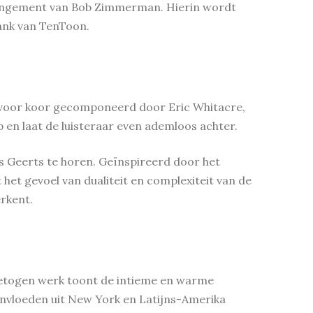
rrangement van Bob Zimmerman. Hierin wordt
lank van TenToon.
 voor koor gecomponeerd door Eric Whitacre,
p en laat de luisteraar even ademloos achter.
s Geerts te horen. Geïnspireerd door het
het gevoel van dualiteit en complexiteit van de
rkent.
ngetogen werk toont de intieme en warme
zinvloeden uit New York en Latijns-Amerika