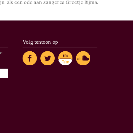
n, als een ode aan zangeres Greetje Bijma.
Volg tentoon op
de