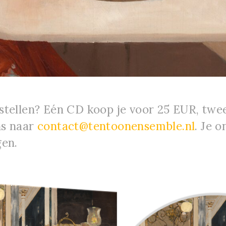
stellen? Eén CD koop je voor 25 EUR, tw
ns naar
contact@tentoonensemble.nl
. Je 
gen.