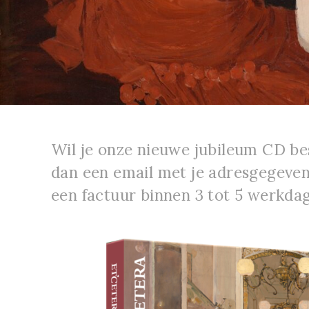
Wil je onze nieuwe jubileum CD be
dan een email met je adresgegeve
een factuur binnen 3 tot 5 werkda