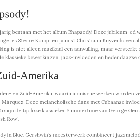
apsody!
jarig bestaan met het album Rhapsody! Deze jubileum-cd wee
eres Sterre Konijn en pianist Christiaan Kuyvenhoven als 
g is niet alleen muzikaal een aanvulling, maar versterkt 
de klassieke bewerkingen, jazz-invloeden en hedendaagse 
 Zuid-Amerika
idden- en Zuid-Amerika, waarin iconische werken worden 
ro Márquez. Deze melancholische dans met Cubaanse invloed
Konijn de tijdloze klassieker Summertime van George Gers
sh Row’.
sody in Blue. Gershwin’s meesterwerk combineert jazzmelod