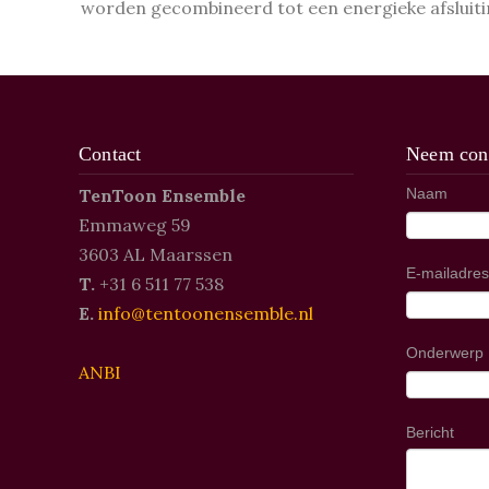
worden gecombineerd tot een energieke afsluiti
Contact
Neem cont
TenToon Ensemble
Naam
Emmaweg 59
3603 AL Maarssen
E-mailadres
T.
+31 6 511 77 538
E.
info@tentoonensemble.nl
Onderwerp
ANBI
Bericht