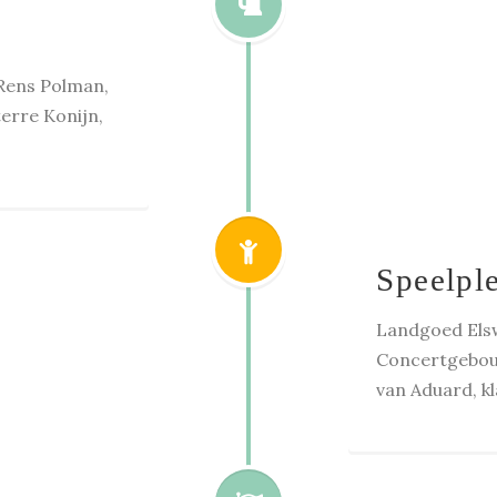
Rens Polman,
erre Konijn,
Speelpl
Landgoed Els
Concertgebouw
van Aduard, kl