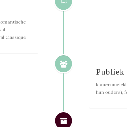
 Romantische
val
al Classique
Publiek
kamermuziekli
hun ouders), 