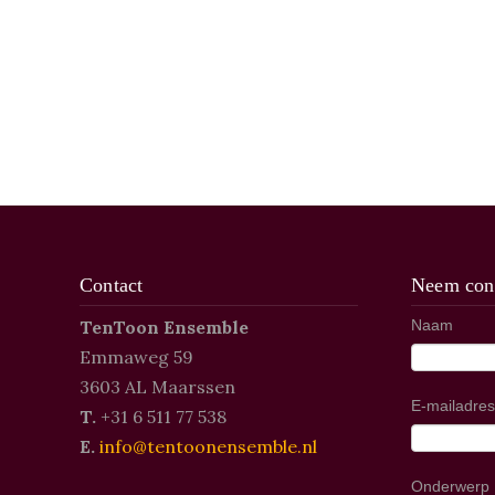
Contact
Neem cont
TenToon Ensemble
Naam
Emmaweg 59
3603 AL Maarssen
E-mailadres
T.
+31 6 511 77 538
E.
info@tentoonensemble.nl
Onderwerp