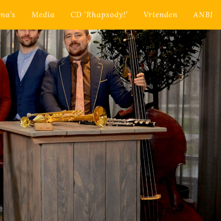
ma’s
Media
CD ‘Rhapsody!’
Vrienden
ANBI