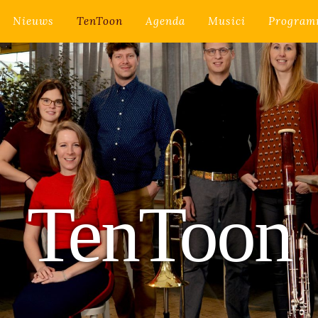
Nieuws
TenToon
Agenda
Musici
Program
TenToon