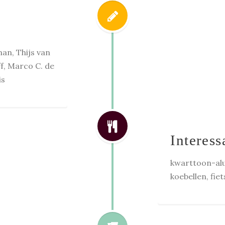
an, Thijs van
f, Marco C. de
is
Interess
kwarttoon-alu
koebellen, fie