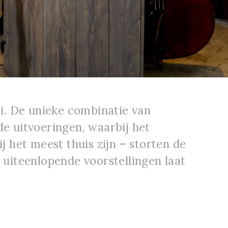
ci. De unieke combinatie van
e uitvoeringen, waarbij het
j het meest thuis zijn – storten de
 uiteenlopende voorstellingen laat