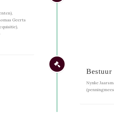
enten),
homas Geerts
quisitie),
p
Bestuur
Nynke Jaarsma
(penningmeest