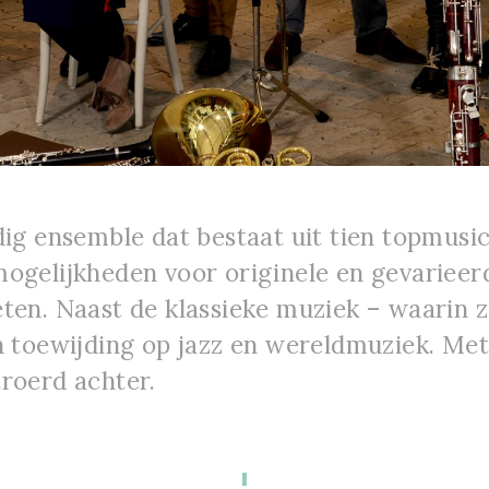
dig ensemble dat bestaat uit tien topmusi
ogelijkheden voor originele en gevarieerd
ten. Naast de klassieke muziek – waarin zi
n toewijding op jazz en wereldmuziek. Met
roerd achter.