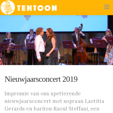
Nieuwjaarsconcert 2019
Impressie van ons spetterende
nieuwjaarsconcert met sopraan Laetitia
Gerards en bariton Raoul Steffani, een