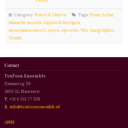
Tweet
Category:
Foto's & Video's
Tags:
Franz Lehar
,
klassieke muziek
,
Lippen Schweigen
,
nieuwjaarsconcert
,
opera
,
operette
,
Vier Jaargetijden
,
VIvaldi
Contact
TenToon Ensemble
Emmaweg 59
3603 AL Maarssen
T.
+31 6 511 77 538
E.
info@tentoonensemble.nl
ANBI