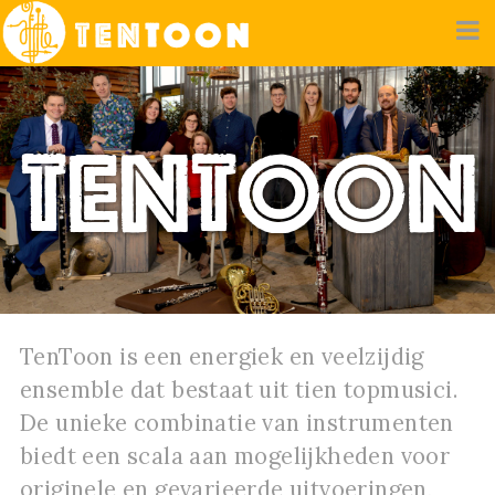
TenToon
TenToon is een energiek en veelzijdig
ensemble dat bestaat uit tien topmusici.
De unieke combinatie van instrumenten
biedt een scala aan mogelijkheden voor
originele en gevarieerde uitvoeringen,