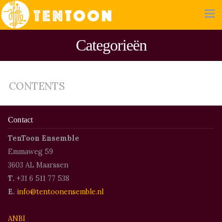
Categorieën
CONTENTS
Contact
TenToon Ensemble
Emmaweg 59
3603 AL Maarssen
T.
+31 6 511 77 538
E.
info@tentoonensemble.nl
ANBI